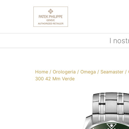
I nost
Home
/
Orologeria
/
Omega
/
Seamaster
/ 
300 42 Mm Verde