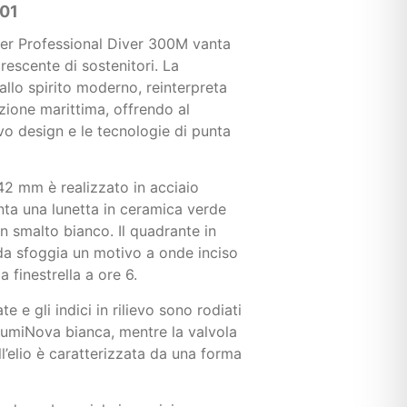
001
ter Professional Diver 300M vanta
escente di sostenitori. La
dallo spirito moderno, reinterpreta
zione marittima, offrendo al
 design e le tecnologie di punta
2 mm è realizzato in acciaio
nta una lunetta in ceramica verde
n smalto bianco. Il quadrante in
da sfoggia un motivo a onde inciso
a finestrella a ore 6.
e e gli indici in rilievo sono rodiati
LumiNova bianca, mentre la valvola
ll’elio è caratterizzata da una forma