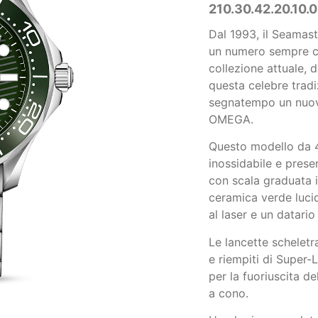
210.30.42.20.10.
Dal 1993, il Seamas
un numero sempre cr
collezione attuale, 
questa celebre tradi
segnatempo un nuovo
OMEGA.
Questo modello da 4
inossidabile e prese
con scala graduata i
ceramica verde luci
al laser e un datario 
Le lancette scheletrat
e riempiti di Super-
per la fuoriuscita de
a cono.