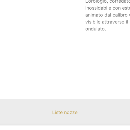
L’orologio, corredat
inossidabile con es
animato dal calibr
visibile attraverso i
ondulato.
Liste nozze