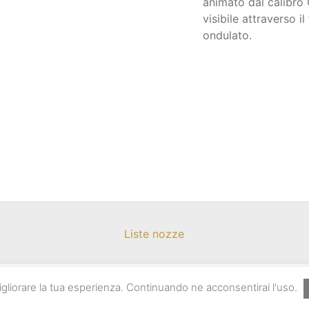
animato dal calibr
visibile attraverso i
ondulato.
Liste nozze
Copyright Restivo 2025 – P.IVA 03112190875
 migliorare la tua esperienza. Continuando ne acconsentirai l'uso.
Sito realizzato da
Damamedia
Design
Gianluca Giaccotto