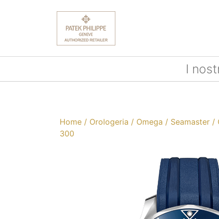
I nost
Home
/
Orologeria
/
Omega
/
Seamaster
/ 
300