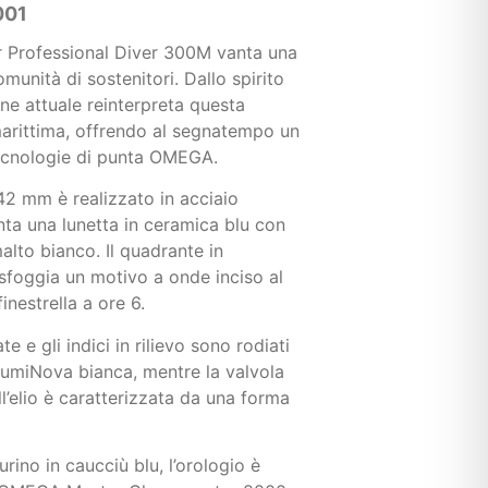
001
 Professional Diver 300M vanta una
unità di sostenitori. Dallo spirito
ne attuale reinterpreta questa
marittima, offrendo al segnatempo un
ecnologie di punta OMEGA.
2 mm è realizzato in acciaio
nta una lunetta in ceramica blu con
alto bianco. Il quadrante in
sfoggia un motivo a onde inciso al
inestrella a ore 6.
e e gli indici in rilievo sono rodiati
LumiNova bianca, mentre la valvola
ll’elio è caratterizzata da una forma
rino in caucciù blu, l’orologio è