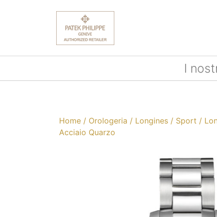
I nost
Home
/
Orologeria
/
Longines
/
Sport
/ Lon
Acciaio Quarzo