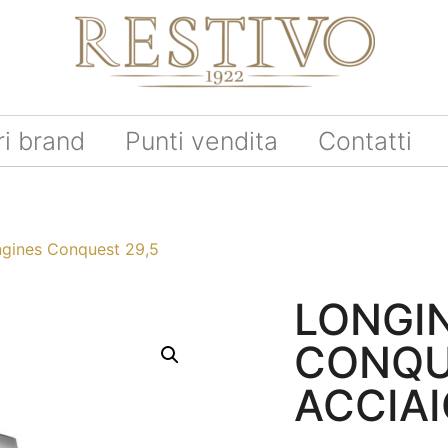
ri brand
Punti vendita
Contatti
gines Conquest 29,5
LONGI
CONQU
ACCIA