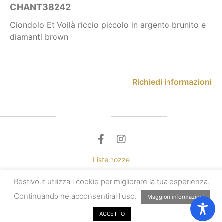
CHANT38242
Ciondolo Et Voilà riccio piccolo in argento brunito e
diamanti brown
Richiedi informazioni
Liste nozze
Restivo.it utilizza i cookie per migliorare la tua esperienza.
Privacy & cookie
Continuando ne acconsentirai l'uso.
Maggiori informazioni
Copyright Restivo 2025 – P.IVA 03112190875
Sito realizzato da
Damamedia
Design
Gianluca Giaccotto
ACCETTO