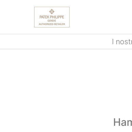
I nost
Ham