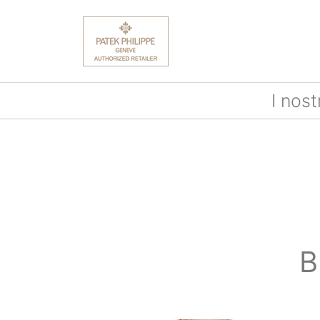
I nost
B